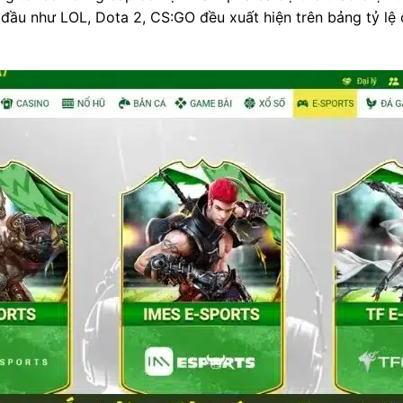
g đầu như LOL, Dota 2, CS:GO đều xuất hiện trên bảng tỷ l