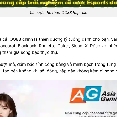
Cá cược thể thao QQ88 hấp dẫn
 cái QQ88 chính là thiên đường lý tưởng dành cho bạn. Sản
accarat, Blackjack, Roulette, Poker, Sicbo, Xì Dách với nh
 tham gia sòng bạc thực thụ.
mượt mà, đảm bảo tính công bằng và minh bạch trong từng 
ác, tạo nên không khí sôi động, hấp dẫn không kém gì sòng 