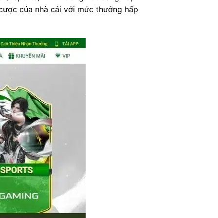
ệ cược của nhà cái với mức thưởng hấp