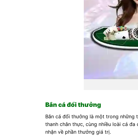
Bắn cá đổi thưởng
Bắn cá đổi thưởng là một trong những tr
thanh chân thực, cùng nhiều loài cá đa
nhận về phần thưởng giá trị.