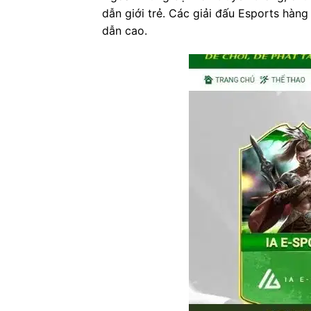
dẫn giới trẻ. Các giải đấu Esports hàn
dẫn cao.