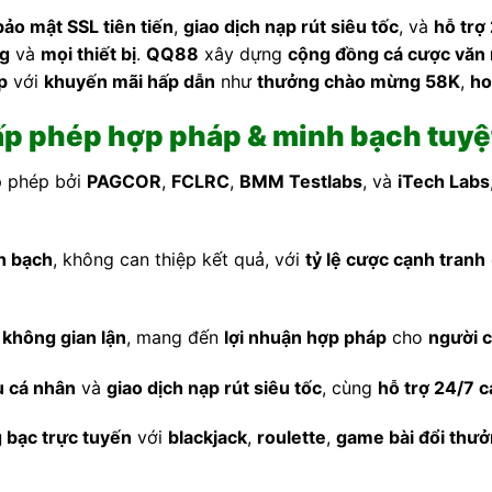
ảo mật SSL tiên tiến
,
giao dịch nạp rút siêu tốc
, và
hỗ trợ
ng
và
mọi thiết bị
.
QQ88
xây dựng
cộng đồng cá cược văn
p
với
khuyến mãi hấp dẫn
như
thưởng chào mừng 58K
,
ho
p phép hợp pháp & minh bạch tuyệ
p phép bởi
PAGCOR
,
FCLRC
,
BMM Testlabs
, và
iTech Labs
h bạch
, không can thiệp kết quả, với
tỷ lệ cược cạnh tranh
t
không gian lận
, mang đến
lợi nhuận hợp pháp
cho
người c
u cá nhân
và
giao dịch nạp rút siêu tốc
, cùng
hỗ trợ 24/7 
 bạc trực tuyến
với
blackjack
,
roulette
,
game bài đổi thư