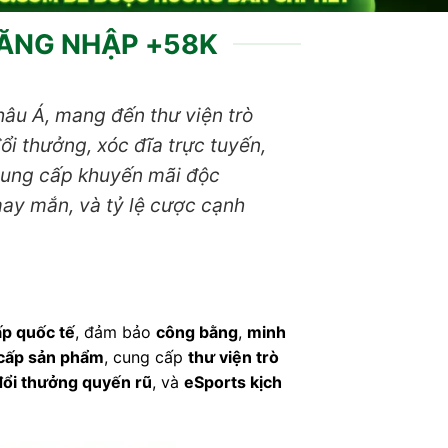
ĐĂNG NHẬP +58K
hâu Á, mang đến thư viện trò
ổi thưởng, xóc đĩa trực tuyến,
cung cấp khuyến mãi độc
may mắn, và tỷ lệ cược cạnh
ấp quốc tế
, đảm bảo
công bằng
,
minh
cấp sản phẩm
, cung cấp
thư viện trò
đổi thưởng quyến rũ
, và
eSports kịch