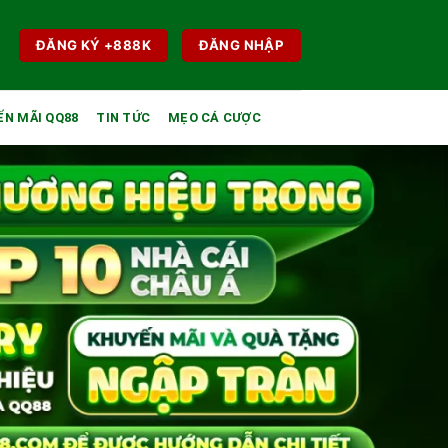
ĐĂNG KÝ +888K
ĐĂNG NHẬP
ẾN MÃI QQ88
TIN TỨC
MẸO CÁ CƯỢC