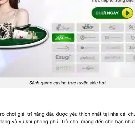
Sảnh game casino trực tuyến siêu hot
ò chơi giải trí hàng đầu được yêu thích nhất tại nhà cái c
 dạng và vũ khí phong phú. Trò chơi mang đến cho bạn nhữ