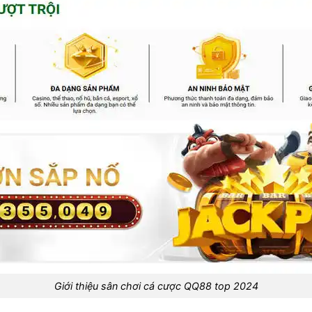
Giới thiệu sân chơi cá cược QQ88 top 2024