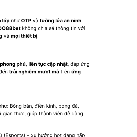
 lớp
như
OTP
và
tường lửa an ninh
QQ88bet
không chia sẻ thông tin với
g
và
mọi thiết bị
.
i phong phú
,
liên tục cập nhật
, đáp ứng
 đến
trải nghiệm mượt mà
trên
ứng
hư: Bóng bàn, điền kinh, bóng đá,
i gian thực, giúp thành viên dễ dàng
ử (Esports) – xu hướng hot đang hấp