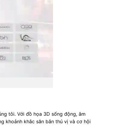
húng tôi. Với đồ họa 3D sống động, âm
ng khoảnh khắc săn bắn thú vị và cơ hội