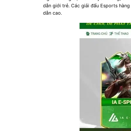
dẫn giới trẻ. Các giải đấu Esports hàn
dẫn cao.