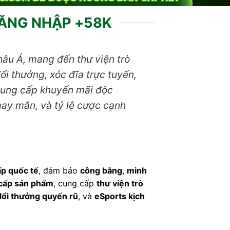
ĐĂNG NHẬP +58K
hâu Á, mang đến thư viện trò
ổi thưởng, xóc đĩa trực tuyến,
cung cấp khuyến mãi độc
may mắn, và tỷ lệ cược cạnh
ấp quốc tế
, đảm bảo
công bằng
,
minh
cấp sản phẩm
, cung cấp
thư viện trò
đổi thưởng quyến rũ
, và
eSports kịch