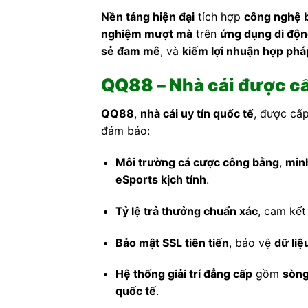
Nền tảng hiện đại
tích hợp
công nghệ b
nghiệm mượt mà
trên
ứng dụng di độ
sẻ đam mê
, và
kiếm lợi nhuận hợp phá
QQ88 – Nhà cái được cấ
QQ88
,
nhà cái uy tín quốc tế
, được cấ
đảm bảo:
Môi trường cá cược công bằng
,
min
eSports kịch tính
.
Tỷ lệ trả thưởng chuẩn xác
, cam kế
Bảo mật SSL tiên tiến
, bảo vệ
dữ liệ
Hệ thống giải trí đẳng cấp
gồm
sòng
quốc tế
.