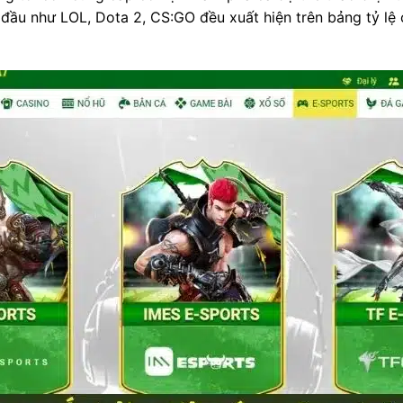
g đầu như LOL, Dota 2, CS:GO đều xuất hiện trên bảng tỷ l