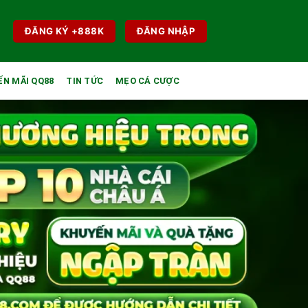
ĐĂNG KÝ +888K
ĐĂNG NHẬP
ẾN MÃI QQ88
TIN TỨC
MẸO CÁ CƯỢC