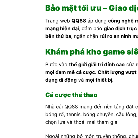
Bảo mật tối ưu – Giao d
Trang web
QQ88
áp dụng
công nghệ mã
mạng hiện đại
, đảm bảo
giao dịch trực
bên thứ ba
, ngăn chặn
rủi ro an ninh 
Khám phá kho game si
Bước vào
thế giới giải trí đỉnh cao
của
mọi đam mê cá cược
.
Chất lượng vượt 
dụng di động
và
mọi thiết bị
.
Cá cược thể thao
Nhà cái QQ88 mang đến nền tảng đặt cư
bóng rổ, tennis, bóng chuyền, cầu lông,
chọn lựa và thoải mái tham gia.
Ngoài những bộ môn truyền thống, chún