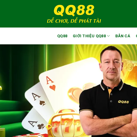
Bỏ
qua
nội
dung
QQ88
GIỚI THIỆU QQ88
BẮN CÁ