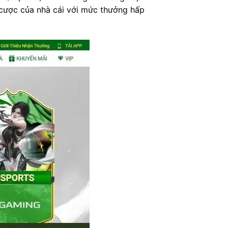
ệ cược của nhà cái với mức thưởng hấp