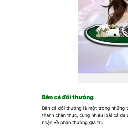
Bắn cá đổi thưởng
Bắn cá đổi thưởng là một trong những tr
thanh chân thực, cùng nhiều loài cá đa
nhận về phần thưởng giá trị.