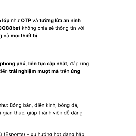
 lớp
như
OTP
và
tường lửa an ninh
QQ88bet
không chia sẻ thông tin với
g
và
mọi thiết bị
.
i phong phú
,
liên tục cập nhật
, đáp ứng
 đến
trải nghiệm mượt mà
trên
ứng
hư: Bóng bàn, điền kinh, bóng đá,
i gian thực, giúp thành viên dễ dàng
ử (Esports) – xu hướng hot đang hấp