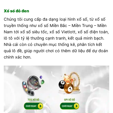
Xổ số đỏ đen
Chúng tôi cung cấp đa dạng loại hình xổ số, từ xổ số
truyền thống như xổ số Miền Bắc – Miền Trung – Miền
Nam tới xổ số siêu tốc, xổ số Vietlott, xổ số điện toán,
lô tô với tỷ lệ thưởng cạnh tranh, kết quả minh bạch.
Nhà cái còn có chuyên mục thống kê, phân tích kết
quả lô đề, giúp người chơi có thêm dữ liệu để dự đoán
chính xác hơn.