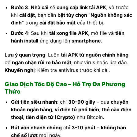
Bước 3
:
Nhà cái
sẽ
cung cấp link tải APK
, và trước
khi
cài đặt
, bạn cần
bật tùy chọn “Nguồn không xác
định”
trong
cài đặt bảo mật
của thiết bị.
Bước 4
: Sau khi
tải xong file APK
, mở file và
tiến
hành install
ứng dụng lên
smartphone
.
Lưu ý quan trọng
: Luôn
tải APK từ nguồn chính hãng
để
ngăn chặn rủi ro bảo mật
, như virus hoặc lừa đảo.
Khuyến nghị
: Kiểm tra antivirus trước khi cài.
Giao Dịch Tốc Độ Cao – Hỗ Trợ Đa Phương
Thức
Gửi tiền siêu nhanh
: chỉ
30-90 giây
– qua
chuyển
khoản ngân hàng
,
ví điện tử phổ biến
,
thẻ cào điện
thoại
,
tiền điện tử (Crypto)
như Bitcoin.
Rút vốn nhanh chóng
chỉ
3-10 phút
–
không hạn
chế số lượt
mỗi ngày.