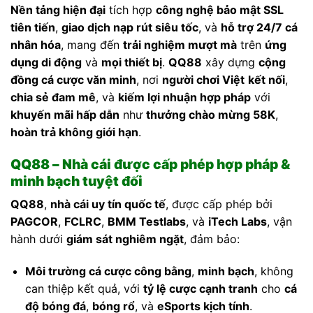
Nền tảng hiện đại
tích hợp
công nghệ bảo mật SSL
tiên tiến
,
giao dịch nạp rút siêu tốc
, và
hỗ trợ 24/7 cá
nhân hóa
, mang đến
trải nghiệm mượt mà
trên
ứng
dụng di động
và
mọi thiết bị
.
QQ88
xây dựng
cộng
đồng cá cược văn minh
, nơi
người chơi Việt
kết nối
,
chia sẻ đam mê
, và
kiếm lợi nhuận hợp pháp
với
khuyến mãi hấp dẫn
như
thưởng chào mừng 58K
,
hoàn trả không giới hạn
.
QQ88 – Nhà cái được cấp phép hợp pháp &
minh bạch tuyệt đối
QQ88
,
nhà cái uy tín quốc tế
, được cấp phép bởi
PAGCOR
,
FCLRC
,
BMM Testlabs
, và
iTech Labs
, vận
hành dưới
giám sát nghiêm ngặt
, đảm bảo:
Môi trường cá cược công bằng
,
minh bạch
, không
can thiệp kết quả, với
tỷ lệ cược cạnh tranh
cho
cá
độ bóng đá
,
bóng rổ
, và
eSports kịch tính
.