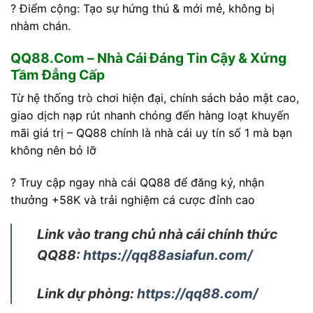
? Điểm cộng: Tạo sự hứng thú & mới mẻ, không bị
nhàm chán.
QQ88.Com – Nhà Cái Đáng Tin Cậy & Xứng
Tầm Đẳng Cấp
Từ hệ thống trò chơi hiện đại, chính sách bảo mật cao,
giao dịch nạp rút nhanh chóng đến hàng loạt khuyến
mãi giá trị – QQ88 chính là nhà cái uy tín số 1 mà bạn
không nên bỏ lỡ
? Truy cập ngay nhà cái QQ88 để đăng ký, nhận
thưởng +58K và trải nghiệm cá cược đỉnh cao
Link vào trang chủ nhà cái chính thức
QQ88:
https://qq88asiafun.com/
Link dự phòng:
https://qq88.com/