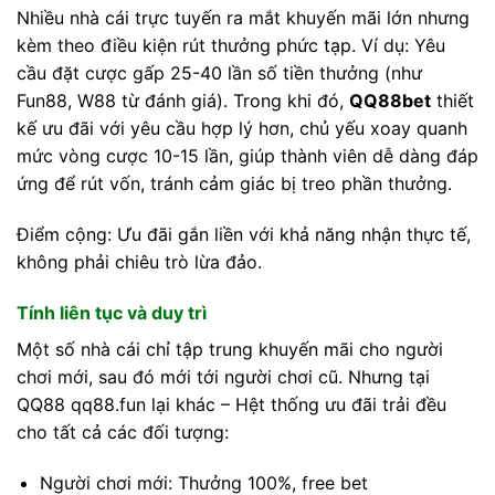
Nhiều nhà cái trực tuyến ra mắt khuyến mãi lớn nhưng
kèm theo điều kiện rút thưởng phức tạp. Ví dụ: Yêu
cầu đặt cược gấp 25-40 lần số tiền thưởng (như
Fun88, W88 từ đánh giá). Trong khi đó,
QQ88bet
thiết
kế ưu đãi với yêu cầu hợp lý hơn, chủ yếu xoay quanh
mức vòng cược 10-15 lần, giúp thành viên dễ dàng đáp
ứng để rút vốn, tránh cảm giác bị treo phần thưởng.
Điểm cộng: Ưu đãi gắn liền với khả năng nhận thực tế,
không phải chiêu trò lừa đảo.
Tính liên tục và duy trì
Một số nhà cái chỉ tập trung khuyến mãi cho người
chơi mới, sau đó mới tới người chơi cũ. Nhưng tại
QQ88 qq88.fun lại khác – Hệt thống ưu đãi trải đều
cho tất cả các đối tượng:
Người chơi mới: Thưởng 100%, free bet