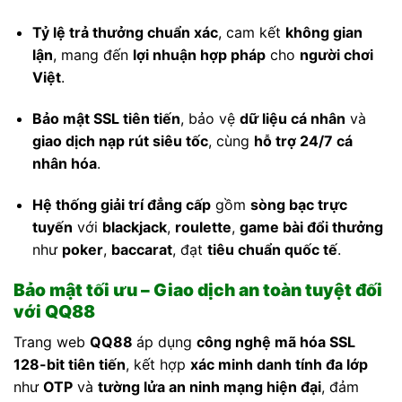
Tỷ lệ trả thưởng chuẩn xác
, cam kết
không gian
lận
, mang đến
lợi nhuận hợp pháp
cho
người chơi
Việt
.
Bảo mật SSL tiên tiến
, bảo vệ
dữ liệu cá nhân
và
giao dịch nạp rút siêu tốc
, cùng
hỗ trợ 24/7 cá
nhân hóa
.
Hệ thống giải trí đẳng cấp
gồm
sòng bạc trực
tuyến
với
blackjack
,
roulette
,
game bài đổi thưởng
như
poker
,
baccarat
, đạt
tiêu chuẩn quốc tế
.
Bảo mật tối ưu – Giao dịch an toàn tuyệt đối
với QQ88
Trang web
QQ88
áp dụng
công nghệ mã hóa SSL
128-bit tiên tiến
, kết hợp
xác minh danh tính đa lớp
như
OTP
và
tường lửa an ninh mạng hiện đại
, đảm