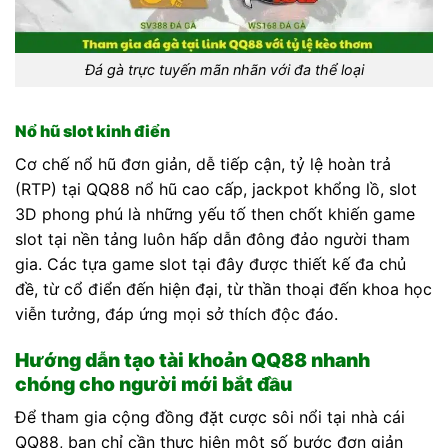
Đá gà trực tuyến mãn nhãn với đa thể loại
Nổ hũ slot kinh điển
Cơ chế nổ hũ đơn giản, dễ tiếp cận, tỷ lệ hoàn trả
(RTP) tại QQ88 nổ hũ cao cấp, jackpot khổng lồ, slot
3D phong phú là những yếu tố then chốt khiến game
slot tại nền tảng luôn hấp dẫn đông đảo người tham
gia. Các tựa game slot tại đây được thiết kế đa chủ
đề, từ cổ điển đến hiện đại, từ thần thoại đến khoa học
viễn tưởng, đáp ứng mọi sở thích độc đáo.
Hướng dẫn tạo tài khoản QQ88 nhanh
chóng cho người mới bắt đầu
Để tham gia cộng đồng đặt cược sôi nổi tại nhà cái
QQ88, bạn chỉ cần thực hiện một số bước đơn giản