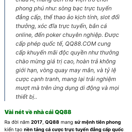
phong phú như: sòng bạc trực tuyến
đẳng cấp, thể thao ảo kịch tính, slot đổi
thưởng, xóc đĩa trực tuyến, bắn cá
online, đến poker chuyên nghiệp. Được
cấp phép quốc tế, QQ88.COM cung
cấp khuyến mãi độc quyền như thưởng
chào mừng giá trị cao, hoàn trả không
giới hạn, vòng quay may mắn, và tỷ lệ
cược cạnh tranh, mang lại trải nghiệm
mượt mà trên ứng dụng di động và mọi
thiết bị..
Vài nét về nhà cái QQ88
Ra đời năm
2017
,
QQ88
mang
sứ mệnh tiên phong
kiến tạo
nền tảng cá cược trực tuyến đẳng cấp quốc