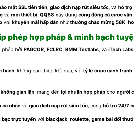
ảo mật SSL tiên tiến
,
giao dịch nạp rút siêu tốc
, và
hỗ trợ
ng
và
mọi thiết bị
.
QQ88
xây dựng
cộng đồng cá cược văn
p
với
khuyến mãi hấp dẫn
như
thưởng chào mừng 58K
,
ho
p phép hợp pháp & minh bạch tuyệ
p phép bởi
PAGCOR
,
FCLRC
,
BMM Testlabs
, và
iTech Labs
h bạch
, không can thiệp kết quả, với
tỷ lệ cược cạnh tranh
t
không gian lận
, mang đến
lợi nhuận hợp pháp
cho
người c
u cá nhân
và
giao dịch nạp rút siêu tốc
, cùng
hỗ trợ 24/7 
 bạc trực tuyến
với
blackjack
,
roulette
,
game bài đổi thư