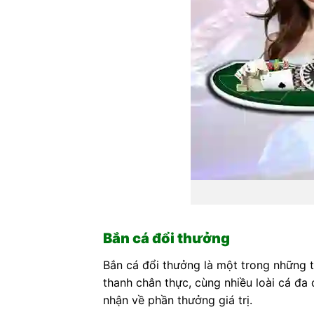
Bắn cá đổi thưởng
Bắn cá đổi thưởng là một trong những tr
thanh chân thực, cùng nhiều loài cá đa
nhận về phần thưởng giá trị.