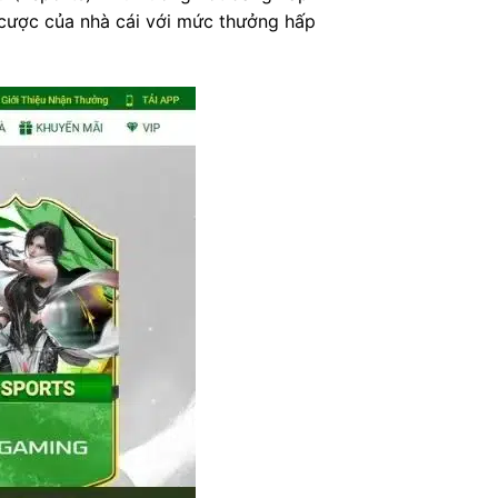
ệ cược của nhà cái với mức thưởng hấp