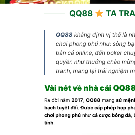
QQ88
TA TRA
QQ88
khẳng định vị thế là n
chơi phong phú như: sòng bạc 
bắn cá online, đến poker c
quyền như thưởng chào mừng g
tranh, mang lại trải nghiệm m
Vài nét về nhà cái QQ8
Ra đời năm
2017
,
QQ88
mang
sứ mệnh
bạch tuyệt đối
.
Được cấp phép hợp ph
chơi phong phú
như
cá cược bóng đá
,
tính
.