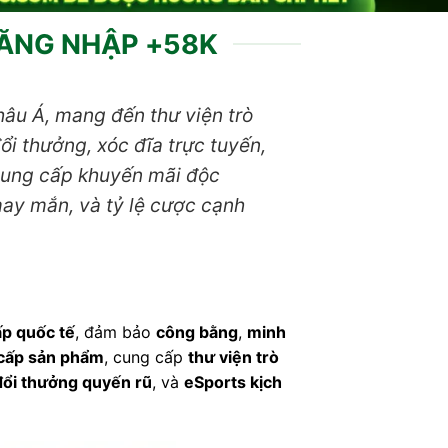
ĐĂNG NHẬP +58K
hâu Á, mang đến thư viện trò
ổi thưởng, xóc đĩa trực tuyến,
cung cấp khuyến mãi độc
may mắn, và tỷ lệ cược cạnh
ấp quốc tế
, đảm bảo
công bằng
,
minh
cấp sản phẩm
, cung cấp
thư viện trò
đổi thưởng quyến rũ
, và
eSports kịch