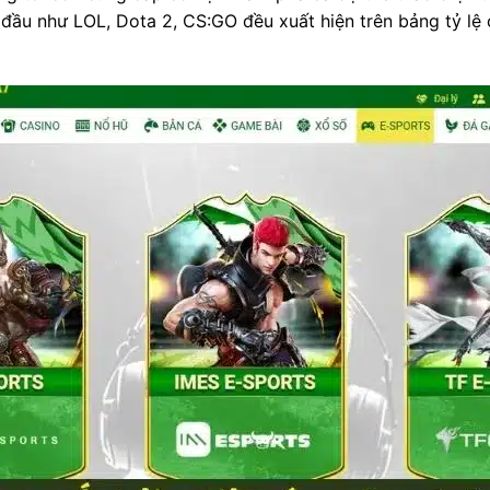
g đầu như LOL, Dota 2, CS:GO đều xuất hiện trên bảng tỷ l