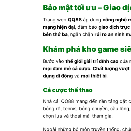
Bảo mật tối ưu – Giao d
Trang web
QQ88
áp dụng
công nghệ mã
mạng hiện đại
, đảm bảo
giao dịch trực
bên thứ ba
, ngăn chặn
rủi ro an ninh 
Khám phá kho game si
Bước vào
thế giới giải trí đỉnh cao
của
mọi đam mê cá cược
.
Chất lượng vượt 
dụng di động
và
mọi thiết bị
.
Cá cược thể thao
Nhà cái QQ88 mang đến nền tảng đặt cư
bóng rổ, tennis, bóng chuyền, cầu lông,
chọn lựa và thoải mái tham gia.
Ngoài những bộ môn truyền thống, chún