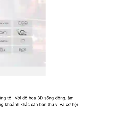
húng tôi. Với đồ họa 3D sống động, âm
ng khoảnh khắc săn bắn thú vị và cơ hội