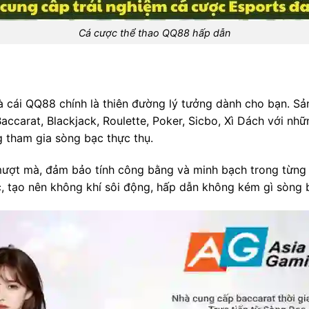
Cá cược thể thao QQ88 hấp dẫn
 cái QQ88 chính là thiên đường lý tưởng dành cho bạn. Sản
accarat, Blackjack, Roulette, Poker, Sicbo, Xì Dách với nh
 tham gia sòng bạc thực thụ.
mượt mà, đảm bảo tính công bằng và minh bạch trong từng 
ác, tạo nên không khí sôi động, hấp dẫn không kém gì sòng 