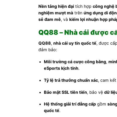
Nền tảng hiện đại
tích hợp
công nghệ b
nghiệm mượt mà
trên
ứng dụng di độ
sẻ đam mê
, và
kiếm lợi nhuận hợp phá
QQ88 – Nhà cái được cấ
QQ88
,
nhà cái uy tín quốc tế
, được cấ
đảm bảo:
Môi trường cá cược công bằng
,
min
eSports kịch tính
.
Tỷ lệ trả thưởng chuẩn xác
, cam kế
Bảo mật SSL tiên tiến
, bảo vệ
dữ liệ
Hệ thống giải trí đẳng cấp
gồm
sòng
quốc tế
.