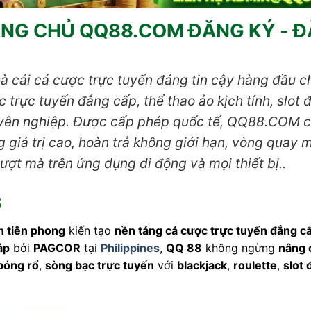
NG CHỦ QQ88.COM ĐĂNG KÝ - 
hà cái cá cược trực tuyến đáng tin cậy hàng đầu c
trực tuyến đẳng cấp, thể thao ảo kịch tính, slot đ
huyên nghiệp. Được cấp phép quốc tế, QQ88.COM 
iá trị cao, hoàn trả không giới hạn, vòng quay 
ượt mà trên ứng dụng di động và mọi thiết bị..
8
 tiên phong
kiến tạo
nền tảng cá cược trực tuyến đẳng c
áp
bởi
PAGCOR
tại
Philippines
,
QQ 88
không ngừng
nâng 
bóng rổ
,
sòng bạc trực tuyến
với
blackjack
,
roulette
,
slot 