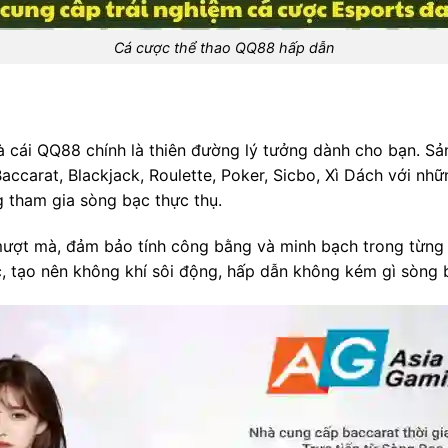
Cá cược thể thao QQ88 hấp dẫn
 cái QQ88 chính là thiên đường lý tưởng dành cho bạn. Sản
accarat, Blackjack, Roulette, Poker, Sicbo, Xì Dách với nh
 tham gia sòng bạc thực thụ.
mượt mà, đảm bảo tính công bằng và minh bạch trong từng 
ác, tạo nên không khí sôi động, hấp dẫn không kém gì sòng 