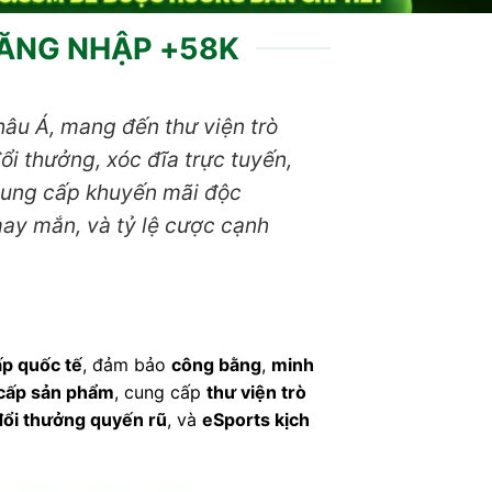
ĐĂNG NHẬP +58K
hâu Á, mang đến thư viện trò
ổi thưởng, xóc đĩa trực tuyến,
cung cấp khuyến mãi độc
may mắn, và tỷ lệ cược cạnh
ấp quốc tế
, đảm bảo
công bằng
,
minh
cấp sản phẩm
, cung cấp
thư viện trò
đổi thưởng quyến rũ
, và
eSports kịch