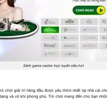
Sảnh game casino trực tuyến siêu hot
ò chơi giải trí hàng đầu được yêu thích nhất tại nhà cái c
 dạng và vũ khí phong phú. Trò chơi mang đến cho bạn nhữ