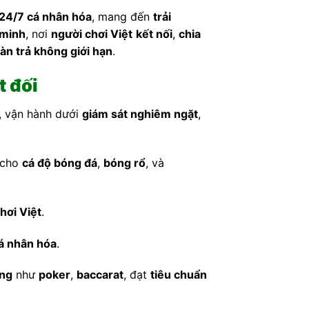
 24/7 cá nhân hóa
, mang đến
trải
 minh
, nơi
người chơi Việt
kết nối
,
chia
àn trả không giới hạn
.
t đối
, vận hành dưới
giám sát nghiêm ngặt
,
cho
cá độ bóng đá
,
bóng rổ
, và
hơi Việt
.
cá nhân hóa
.
ởng
như
poker
,
baccarat
, đạt
tiêu chuẩn