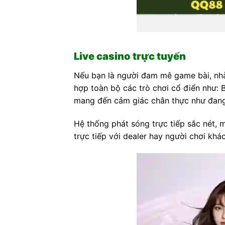
Live casino trực tuyến
Nếu bạn là người đam mê game bài, nhà
hợp toàn bộ các trò chơi cổ điển như: B
mang đến cảm giác chân thực như đang
Hệ thống phát sóng trực tiếp sắc nét, 
trực tiếp với dealer hay người chơi kh