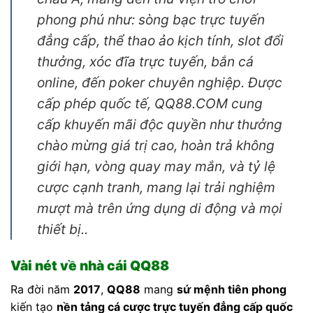
phong phú như: sòng bạc trực tuyến
đẳng cấp, thể thao ảo kịch tính, slot đổi
thưởng, xóc đĩa trực tuyến, bắn cá
online, đến poker chuyên nghiệp. Được
cấp phép quốc tế, QQ88.COM cung
cấp khuyến mãi độc quyền như thưởng
chào mừng giá trị cao, hoàn trả không
giới hạn, vòng quay may mắn, và tỷ lệ
cược cạnh tranh, mang lại trải nghiệm
mượt mà trên ứng dụng di động và mọi
thiết bị..
Vài nét về nhà cái QQ88
Ra đời năm
2017
,
QQ88
mang
sứ mệnh tiên phong
kiến tạo
nền tảng cá cược trực tuyến đẳng cấp quốc