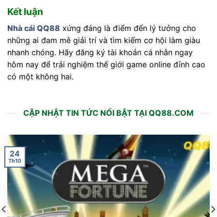
Kết luận
Nhà cái QQ88
xứng đáng là điểm đến lý tưởng cho
những ai đam mê giải trí và tìm kiếm cơ hội làm giàu
nhanh chóng. Hãy đăng ký tài khoản cá nhân ngay
hôm nay để trải nghiệm thế giới game online đỉnh cao
có một không hai.
CẬP NHẬT TIN TỨC NỔI BẬT TẠI QQ88.COM
24
Th10