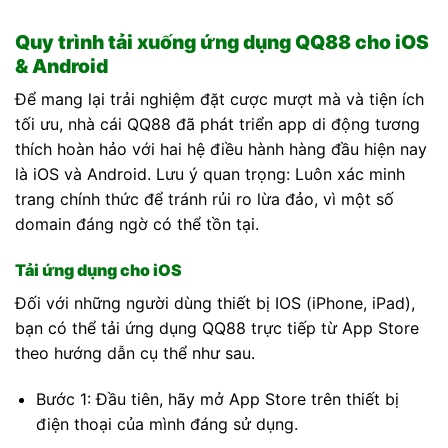
Quy trình tải xuống ứng dụng QQ88 cho iOS
& Android
Để mang lại trải nghiệm đặt cược mượt mà và tiện ích
tối ưu, nhà cái QQ88 đã phát triển app di động tương
thích hoàn hảo với hai hệ điều hành hàng đầu hiện nay
là iOS và Android. Lưu ý quan trọng: Luôn xác minh
trang chính thức để tránh rủi ro lừa đảo, vì một số
domain đáng ngờ có thể tồn tại.
Tải ứng dụng cho iOS
Đối với những người dùng thiết bị IOS (iPhone, iPad),
bạn có thể tải ứng dụng QQ88 trực tiếp từ App Store
theo hướng dẫn cụ thể như sau.
Bước 1: Đầu tiên, hãy mở App Store trên thiết bị
điện thoại của mình đáng sử dụng.