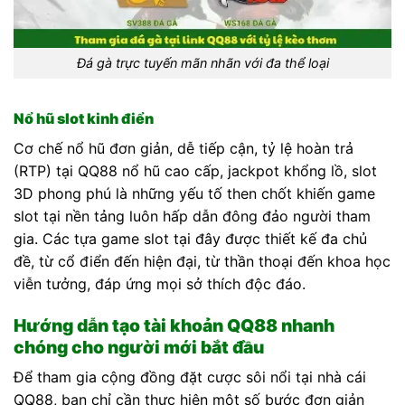
Đá gà trực tuyến mãn nhãn với đa thể loại
Nổ hũ slot kinh điển
Cơ chế nổ hũ đơn giản, dễ tiếp cận, tỷ lệ hoàn trả
(RTP) tại QQ88 nổ hũ cao cấp, jackpot khổng lồ, slot
3D phong phú là những yếu tố then chốt khiến game
slot tại nền tảng luôn hấp dẫn đông đảo người tham
gia. Các tựa game slot tại đây được thiết kế đa chủ
đề, từ cổ điển đến hiện đại, từ thần thoại đến khoa học
viễn tưởng, đáp ứng mọi sở thích độc đáo.
Hướng dẫn tạo tài khoản QQ88 nhanh
chóng cho người mới bắt đầu
Để tham gia cộng đồng đặt cược sôi nổi tại nhà cái
QQ88, bạn chỉ cần thực hiện một số bước đơn giản