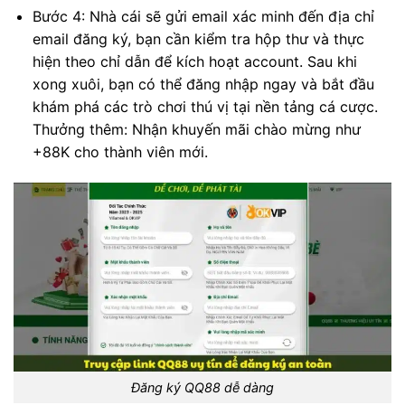
Bước 4: Nhà cái sẽ gửi email xác minh đến địa chỉ
email đăng ký, bạn cần kiểm tra hộp thư và thực
hiện theo chỉ dẫn để kích hoạt account. Sau khi
xong xuôi, bạn có thể đăng nhập ngay và bắt đầu
khám phá các trò chơi thú vị tại nền tảng cá cược.
Thưởng thêm: Nhận khuyến mãi chào mừng như
+88K cho thành viên mới.
Đăng ký QQ88 dễ dàng