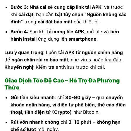
Bước 3
:
Nhà cái
sẽ
cung cấp link tải APK
, và trước
khi
cài đặt
, bạn cần
bật tùy chọn “Nguồn không xác
định”
trong
cài đặt bảo mật
của thiết bị.
Bước 4
: Sau khi
tải xong file APK
, mở file và
tiến
hành install
ứng dụng lên
smartphone
.
Lưu ý quan trọng
: Luôn
tải APK từ nguồn chính hãng
để
ngăn chặn rủi ro bảo mật
, như virus hoặc lừa đảo.
Khuyến nghị
: Kiểm tra antivirus trước khi cài.
Giao Dịch Tốc Độ Cao – Hỗ Trợ Đa Phương
Thức
Gửi tiền siêu nhanh
: chỉ
30-90 giây
– qua
chuyển
khoản ngân hàng
,
ví điện tử phổ biến
,
thẻ cào điện
thoại
,
tiền điện tử (Crypto)
như Bitcoin.
Rút vốn nhanh chóng
chỉ
3-10 phút
–
không hạn
chế số lượt
mỗi ngày.