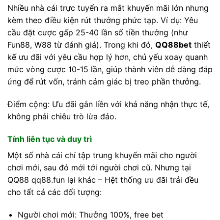
Nhiều nhà cái trực tuyến ra mắt khuyến mãi lớn nhưng
kèm theo điều kiện rút thưởng phức tạp. Ví dụ: Yêu
cầu đặt cược gấp 25-40 lần số tiền thưởng (như
Fun88, W88 từ đánh giá). Trong khi đó,
QQ88bet
thiết
kế ưu đãi với yêu cầu hợp lý hơn, chủ yếu xoay quanh
mức vòng cược 10-15 lần, giúp thành viên dễ dàng đáp
ứng để rút vốn, tránh cảm giác bị treo phần thưởng.
Điểm cộng: Ưu đãi gắn liền với khả năng nhận thực tế,
không phải chiêu trò lừa đảo.
Tính liên tục và duy trì
Một số nhà cái chỉ tập trung khuyến mãi cho người
chơi mới, sau đó mới tới người chơi cũ. Nhưng tại
QQ88 qq88.fun lại khác – Hệt thống ưu đãi trải đều
cho tất cả các đối tượng:
Người chơi mới: Thưởng 100%, free bet