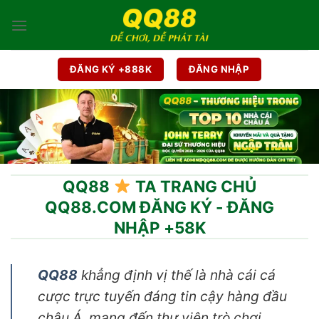
Bỏ
qua
nội
dung
ĐĂNG KÝ +888K
ĐĂNG NHẬP
QQ88
TA TRANG CHỦ
QQ88.COM ĐĂNG KÝ - ĐĂNG
NHẬP +58K
QQ88
khẳng định vị thế là nhà cái cá
cược trực tuyến đáng tin cậy hàng đầu
châu Á, mang đến thư viện trò chơi