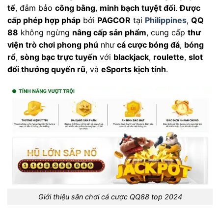
tế
, đảm bảo
công bằng
,
minh bạch tuyệt đối
.
Được
cấp phép hợp pháp
bởi
PAGCOR
tại
Philippines
,
QQ
88
không ngừng
nâng cấp sản phẩm
, cung cấp
thư
viện trò chơi phong phú
như
cá cược bóng đá
,
bóng
rổ
,
sòng bạc trực tuyến
với
blackjack
,
roulette
,
slot
đổi thưởng quyến rũ
, và
eSports kịch tính
.
Giới thiệu sân chơi cá cược QQ88 top 2024