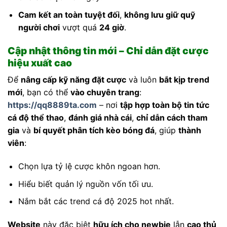
Cam kết an toàn tuyệt đối
,
không lưu giữ quỹ
người chơi
vượt quá
24 giờ
.
Cập nhật thông tin mới – Chỉ dẫn đặt cược
hiệu xuất cao
Để
nâng cấp kỹ năng đặt cược
và luôn
bắt kịp trend
mới
, bạn có thể
vào chuyên trang
:
https://qq8889ta.com
– nơi
tập hợp toàn bộ tin tức
cá độ thể thao
,
đánh giá nhà cái
,
chỉ dẫn cách tham
gia
và
bí quyết phân tích kèo bóng đá
, giúp
thành
viên
:
Chọn lựa tỷ lệ cược khôn ngoan hơn.
Hiểu biết quản lý nguồn vốn tối ưu.
Nắm bắt các trend cá độ 2025 hot nhất.
Website
này đặc biệt
hữu ích cho newbie
lẫn
cao thủ