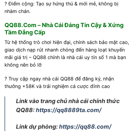
? Điểm cộng: Tạo sự hứng thú & mới mẻ, không bị
nhàm chán.
QQ88.Com – Nhà Cái Đáng Tin Cậy & Xứng
Tầm Đẳng Cấp
Từ hệ thống trò chơi hiện đại, chính sách bảo mật cao,
giao dịch nạp rút nhanh chóng đến hàng loạt khuyến
mãi giá trị – QQ88 chính là nhà cái uy tín số 1 mà bạn
không nên bỏ lỡ
? Truy cập ngay nhà cái QQ88 để đăng ký, nhận
thưởng +58K và trải nghiệm cá cược đỉnh cao
Link vào trang chủ nhà cái chính thức
QQ88:
https://qq8889ta.com/
Link dự phòng:
https://qq88.com/