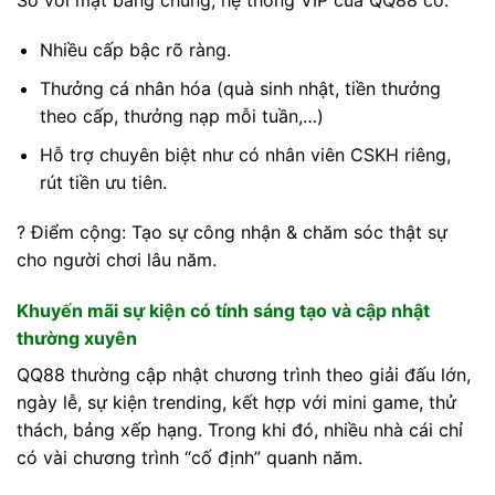
Nhiều cấp bậc rõ ràng.
Thưởng cá nhân hóa (quà sinh nhật, tiền thưởng
theo cấp, thưởng nạp mỗi tuần,…)
Hỗ trợ chuyên biệt như có nhân viên CSKH riêng,
rút tiền ưu tiên.
? Điểm cộng: Tạo sự công nhận & chăm sóc thật sự
cho người chơi lâu năm.
Khuyến mãi sự kiện có tính sáng tạo và cập nhật
thường xuyên
QQ88 thường cập nhật chương trình theo giải đấu lớn,
ngày lễ, sự kiện trending, kết hợp với mini game, thử
thách, bảng xếp hạng. Trong khi đó, nhiều nhà cái chỉ
có vài chương trình “cố định” quanh năm.