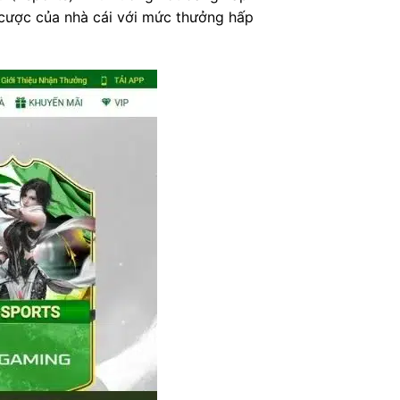
ệ cược của nhà cái với mức thưởng hấp