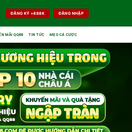
ĐĂNG KÝ +888K
ĐĂNG NHẬP
ẾN MÃI QQ88
TIN TỨC
MẸO CÁ CƯỢC