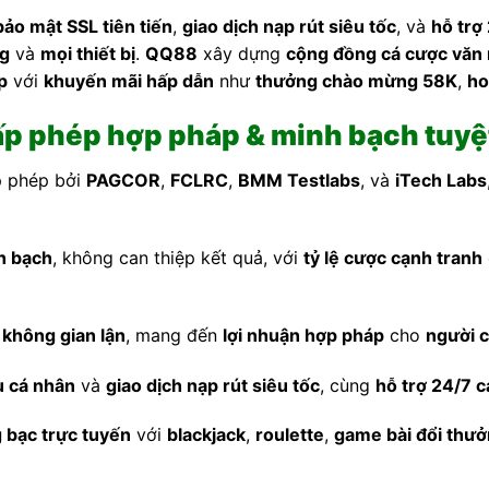
ảo mật SSL tiên tiến
,
giao dịch nạp rút siêu tốc
, và
hỗ trợ
ng
và
mọi thiết bị
.
QQ88
xây dựng
cộng đồng cá cược văn
p
với
khuyến mãi hấp dẫn
như
thưởng chào mừng 58K
,
ho
p phép hợp pháp & minh bạch tuyệ
p phép bởi
PAGCOR
,
FCLRC
,
BMM Testlabs
, và
iTech Labs
h bạch
, không can thiệp kết quả, với
tỷ lệ cược cạnh tranh
t
không gian lận
, mang đến
lợi nhuận hợp pháp
cho
người c
u cá nhân
và
giao dịch nạp rút siêu tốc
, cùng
hỗ trợ 24/7 
 bạc trực tuyến
với
blackjack
,
roulette
,
game bài đổi thư