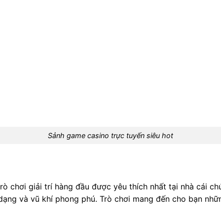
Sảnh game casino trực tuyến siêu hot
ò chơi giải trí hàng đầu được yêu thích nhất tại nhà cái c
 dạng và vũ khí phong phú. Trò chơi mang đến cho bạn nhữ