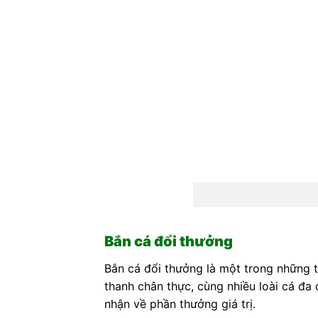
Bắn cá đổi thưởng
Bắn cá đổi thưởng là một trong những tr
thanh chân thực, cùng nhiều loài cá đa
nhận về phần thưởng giá trị.