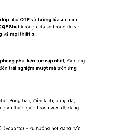
 lớp
như
OTP
và
tường lửa an ninh
QQ88bet
không chia sẻ thông tin với
g
và
mọi thiết bị
.
i phong phú
,
liên tục cập nhật
, đáp ứng
 đến
trải nghiệm mượt mà
trên
ứng
hư: Bóng bàn, điền kinh, bóng đá,
i gian thực, giúp thành viên dễ dàng
ử (Esports) – xu hướng hot đang hấp