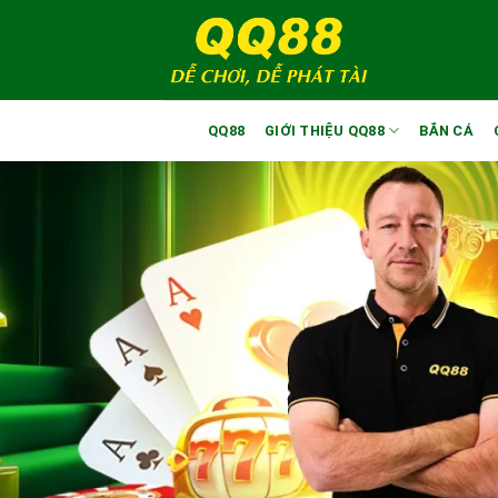
Bỏ
qua
nội
dung
QQ88
GIỚI THIỆU QQ88
BẮN CÁ