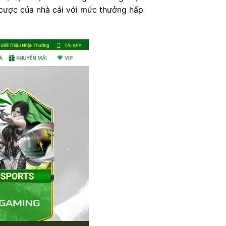
ệ cược của nhà cái với mức thưởng hấp