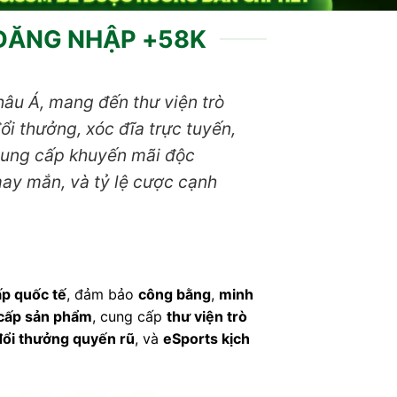
ĐĂNG NHẬP +58K
hâu Á, mang đến thư viện trò
ổi thưởng, xóc đĩa trực tuyến,
cung cấp khuyến mãi độc
may mắn, và tỷ lệ cược cạnh
ấp quốc tế
, đảm bảo
công bằng
,
minh
cấp sản phẩm
, cung cấp
thư viện trò
đổi thưởng quyến rũ
, và
eSports kịch