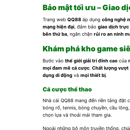
Bảo mật tối ưu – Giao d
Trang web
QQ88
áp dụng
công nghệ mã
mạng hiện đại
, đảm bảo
giao dịch trực
bên thứ ba
, ngăn chặn
rủi ro an ninh 
Khám phá kho game si
Bước vào
thế giới giải trí đỉnh cao
của
mọi đam mê cá cược
.
Chất lượng vượt 
dụng di động
và
mọi thiết bị
.
Cá cược thể thao
Nhà cái QQ88 mang đến nền tảng đặt cư
bóng rổ, tennis, bóng chuyền, cầu lông,
chọn lựa và thoải mái tham gia.
Ngoài những bộ môn truyền thống, chún