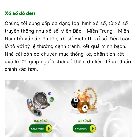
Xổ số đỏ đen
Chúng tôi cung cấp đa dạng loại hình xổ số, từ xổ số
truyền thống như xổ số Miền Bắc – Miền Trung – Miền
Nam tới xổ số siêu tốc, xổ số Vietlott, xổ số điện toán,
lô tô với tỷ lệ thưởng cạnh tranh, kết quả minh bạch.
Nhà cái còn có chuyên mục thống kê, phân tích kết
quả lô đề, giúp người chơi có thêm dữ liệu để dự đoán
chính xác hơn.