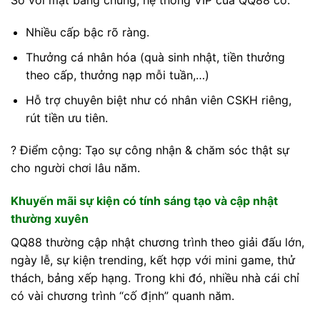
Nhiều cấp bậc rõ ràng.
Thưởng cá nhân hóa (quà sinh nhật, tiền thưởng
theo cấp, thưởng nạp mỗi tuần,…)
Hỗ trợ chuyên biệt như có nhân viên CSKH riêng,
rút tiền ưu tiên.
? Điểm cộng: Tạo sự công nhận & chăm sóc thật sự
cho người chơi lâu năm.
Khuyến mãi sự kiện có tính sáng tạo và cập nhật
thường xuyên
QQ88 thường cập nhật chương trình theo giải đấu lớn,
ngày lễ, sự kiện trending, kết hợp với mini game, thử
thách, bảng xếp hạng. Trong khi đó, nhiều nhà cái chỉ
có vài chương trình “cố định” quanh năm.