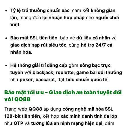
Tỷ lệ trả thưởng chuẩn xác
, cam kết
không gian
lận
, mang đến
lợi nhuận hợp pháp
cho
người chơi
Việt
.
Bảo mật SSL tiên tiến
, bảo vệ
dữ liệu cá nhân
và
giao dịch nạp rút siêu tốc
, cùng
hỗ trợ 24/7 cá
nhân hóa
.
Hệ thống giải trí đẳng cấp
gồm
sòng bạc trực
tuyến
với
blackjack
,
roulette
,
game bài đổi thưởng
như
poker
,
baccarat
, đạt
tiêu chuẩn quốc tế
.
Bảo mật tối ưu – Giao dịch an toàn tuyệt đối
với QQ88
Trang web
QQ88
áp dụng
công nghệ mã hóa SSL
128-bit tiên tiến
, kết hợp
xác minh danh tính đa lớp
như
OTP
và
tường lửa an ninh mạng hiện đại
, đảm