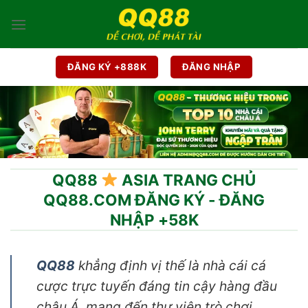
Bỏ
qua
nội
dung
ĐĂNG KÝ +888K
ĐĂNG NHẬP
QQ88
ASIA TRANG CHỦ
QQ88.COM ĐĂNG KÝ - ĐĂNG
NHẬP +58K
QQ88
khẳng định vị thế là nhà cái cá
cược trực tuyến đáng tin cậy hàng đầu
châu Á, mang đến thư viện trò chơi