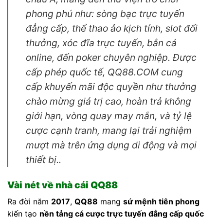
phong phú như: sòng bạc trực tuyến
đẳng cấp, thể thao ảo kịch tính, slot đổi
thưởng, xóc đĩa trực tuyến, bắn cá
online, đến poker chuyên nghiệp. Được
cấp phép quốc tế, QQ88.COM cung
cấp khuyến mãi độc quyền như thưởng
chào mừng giá trị cao, hoàn trả không
giới hạn, vòng quay may mắn, và tỷ lệ
cược cạnh tranh, mang lại trải nghiệm
mượt mà trên ứng dụng di động và mọi
thiết bị..
Vài nét về nhà cái QQ88
Ra đời năm
2017
,
QQ88
mang
sứ mệnh tiên phong
kiến tạo
nền tảng cá cược trực tuyến đẳng cấp quốc