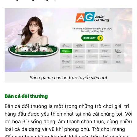
Sảnh game casino trực tuyến siêu hot
Bắn cá đổi thưởng
Bắn cá đổi thưởng là một trong những trò chơi giải trí
hàng đầu được yêu thích nhất tại nhà cái chúng tôi. Với
đồ họa 3D sống động, âm thanh chân thực, cùng nhiều
loài cá đa dạng và vũ khí phong phú. Trò chơi mang
đến cho bạn những khoảnh khắc săn bắn thú vị và cơ