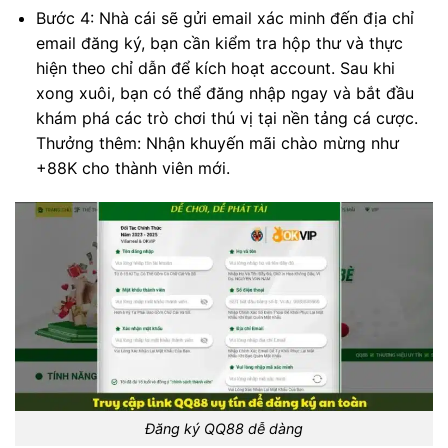
Bước 4: Nhà cái sẽ gửi email xác minh đến địa chỉ
email đăng ký, bạn cần kiểm tra hộp thư và thực
hiện theo chỉ dẫn để kích hoạt account. Sau khi
xong xuôi, bạn có thể đăng nhập ngay và bắt đầu
khám phá các trò chơi thú vị tại nền tảng cá cược.
Thưởng thêm: Nhận khuyến mãi chào mừng như
+88K cho thành viên mới.
Đăng ký QQ88 dễ dàng