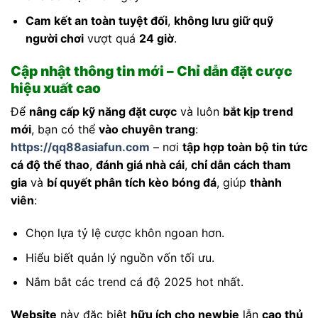
Cam kết an toàn tuyệt đối
,
không lưu giữ quỹ
người chơi
vượt quá
24 giờ
.
Cập nhật thông tin mới – Chỉ dẫn đặt cược
hiệu xuất cao
Để
nâng cấp kỹ năng đặt cược
và luôn
bắt kịp trend
mới
, bạn có thể
vào chuyên trang
:
https://qq88asiafun.com
– nơi
tập hợp toàn bộ tin tức
cá độ thể thao
,
đánh giá nhà cái
,
chỉ dẫn cách tham
gia
và
bí quyết phân tích kèo bóng đá
, giúp
thành
viên
:
Chọn lựa tỷ lệ cược khôn ngoan hơn.
Hiểu biết quản lý nguồn vốn tối ưu.
Nắm bắt các trend cá độ 2025 hot nhất.
Website
này đặc biệt
hữu ích cho newbie
lẫn
cao thủ