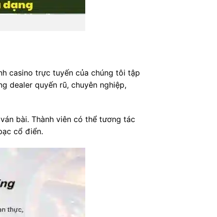
h casino trực tuyến của chúng tôi tập
ững dealer quyến rũ, chuyên nghiệp,
ván bài. Thành viên có thể tương tác
bạc cổ điển.