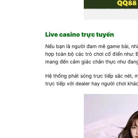
Live casino trực tuyến
Nếu bạn là người đam mê game bài, nhà
hợp toàn bộ các trò chơi cổ điển như: B
mang đến cảm giác chân thực như đang
Hệ thống phát sóng trực tiếp sắc nét, 
trực tiếp với dealer hay người chơi kh