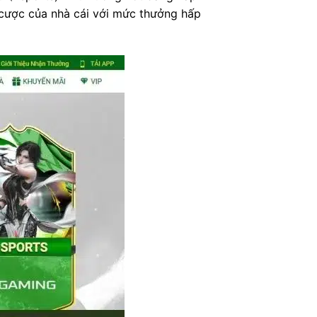
ệ cược của nhà cái với mức thưởng hấp