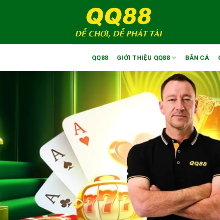
Bỏ
qua
nội
dung
QQ88
GIỚI THIỆU QQ88
BẮN CÁ