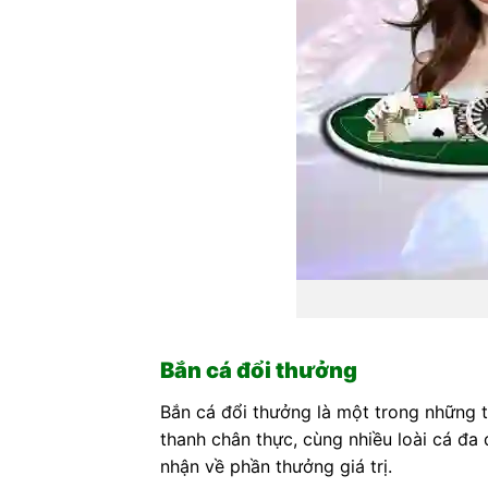
Bắn cá đổi thưởng
Bắn cá đổi thưởng là một trong những tr
thanh chân thực, cùng nhiều loài cá đa
nhận về phần thưởng giá trị.