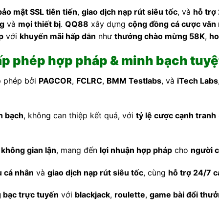
ảo mật SSL tiên tiến
,
giao dịch nạp rút siêu tốc
, và
hỗ trợ
ng
và
mọi thiết bị
.
QQ88
xây dựng
cộng đồng cá cược văn
p
với
khuyến mãi hấp dẫn
như
thưởng chào mừng 58K
,
ho
p phép hợp pháp & minh bạch tuyệ
p phép bởi
PAGCOR
,
FCLRC
,
BMM Testlabs
, và
iTech Labs
h bạch
, không can thiệp kết quả, với
tỷ lệ cược cạnh tranh
t
không gian lận
, mang đến
lợi nhuận hợp pháp
cho
người c
u cá nhân
và
giao dịch nạp rút siêu tốc
, cùng
hỗ trợ 24/7 
 bạc trực tuyến
với
blackjack
,
roulette
,
game bài đổi thư