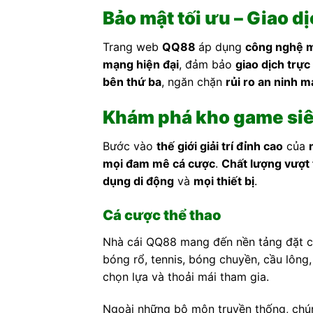
Bảo mật tối ưu – Giao d
Trang web
QQ88
áp dụng
công nghệ mã
mạng hiện đại
, đảm bảo
giao dịch trực
bên thứ ba
, ngăn chặn
rủi ro an ninh 
Khám phá kho game si
Bước vào
thế giới giải trí đỉnh cao
của
mọi đam mê cá cược
.
Chất lượng vượt 
dụng di động
và
mọi thiết bị
.
Cá cược thể thao
Nhà cái QQ88 mang đến nền tảng đặt cư
bóng rổ, tennis, bóng chuyền, cầu lông,
chọn lựa và thoải mái tham gia.
Ngoài những bộ môn truyền thống, chún