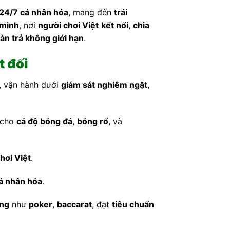
 24/7 cá nhân hóa
, mang đến
trải
 minh
, nơi
người chơi Việt
kết nối
,
chia
àn trả không giới hạn
.
t đối
, vận hành dưới
giám sát nghiêm ngặt
,
cho
cá độ bóng đá
,
bóng rổ
, và
hơi Việt
.
cá nhân hóa
.
ởng
như
poker
,
baccarat
, đạt
tiêu chuẩn