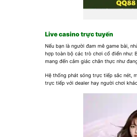
Live casino trực tuyến
Nếu bạn là người đam mê game bài, nhà
hợp toàn bộ các trò chơi cổ điển như: B
mang đến cảm giác chân thực như đang
Hệ thống phát sóng trực tiếp sắc nét, 
trực tiếp với dealer hay người chơi kh