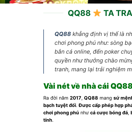
QQ88
TA TRA
QQ88
khẳng định vị thế là n
chơi phong phú như: sòng bạc 
bắn cá online, đến poker c
quyền như thưởng chào mừng g
tranh, mang lại trải nghiệm m
Vài nét về nhà cái QQ8
Ra đời năm
2017
,
QQ88
mang
sứ mệnh
bạch tuyệt đối
.
Được cấp phép hợp ph
chơi phong phú
như
cá cược bóng đá
,
tính
.