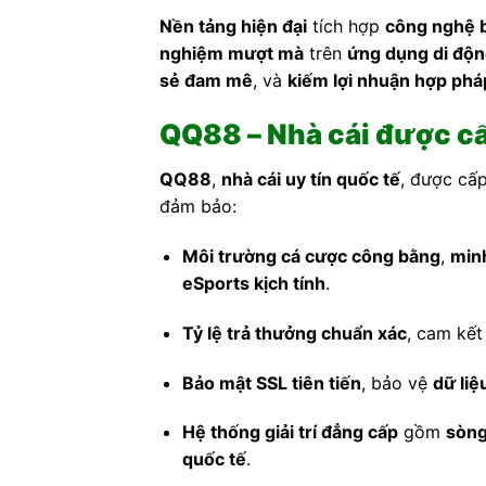
Nền tảng hiện đại
tích hợp
công nghệ b
nghiệm mượt mà
trên
ứng dụng di độ
sẻ đam mê
, và
kiếm lợi nhuận hợp phá
QQ88 – Nhà cái được cấ
QQ88
,
nhà cái uy tín quốc tế
, được cấ
đảm bảo:
Môi trường cá cược công bằng
,
min
eSports kịch tính
.
Tỷ lệ trả thưởng chuẩn xác
, cam kế
Bảo mật SSL tiên tiến
, bảo vệ
dữ liệ
Hệ thống giải trí đẳng cấp
gồm
sòng
quốc tế
.