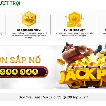
Giới thiệu sân chơi cá cược QQ88 top 2024