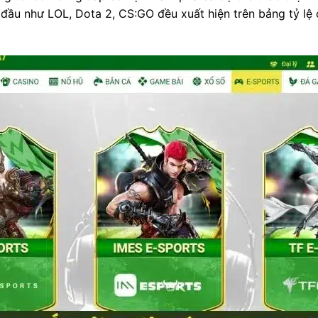
g đầu như LOL, Dota 2, CS:GO đều xuất hiện trên bảng tỷ l